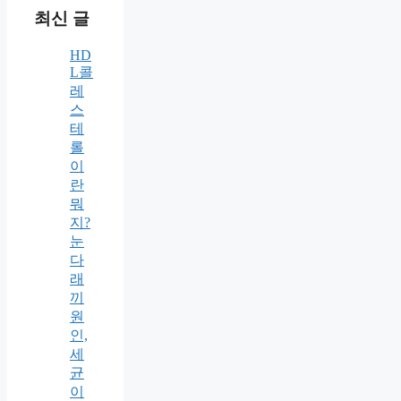
최신 글
HD
L콜
레
스
테
롤
이
란
뭐
지?
눈
다
래
끼
원
인,
세
균
이