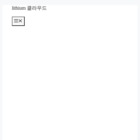
컨
lithium 클라우드
텐
츠
메
뉴
로
건
너
뛰
기