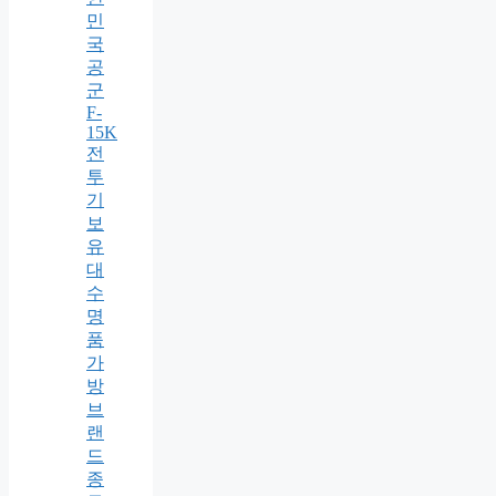
민
국
공
군
F-
15K
전
투
기
보
유
대
수
명
품
가
방
브
랜
드
종