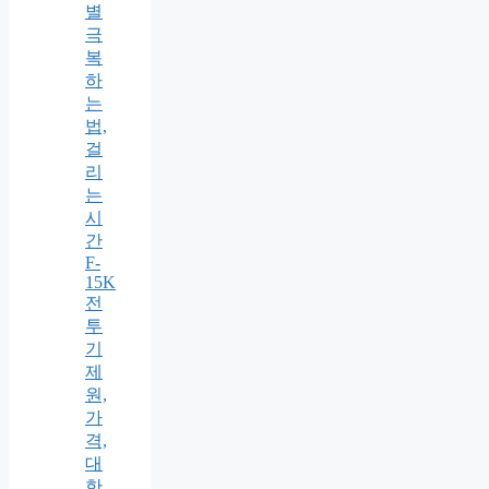
별
극
복
하
는
법,
걸
리
는
시
간
F-
15K
전
투
기
제
원,
가
격,
대
한