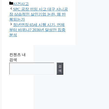
카
사건사고
테
SPC 공장 끼임 사고 대구 샤니공
고
장 상습적인 살인기업 논란, 왜 반
리
복되는가
정년연장 65세 시행 시기, 언제
부터 바뀌나? 2036년 달성안 집중
분석
컨첸츠 내
검색
검
색