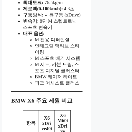
최대토크:
76.5kg·m
제로백(0-100km/h):
4.3초
구동방식:
사륜구동 (xDrive)
변속기:
8단 M 스텝트로닉
스포츠 변속기
대표 옵션:
M 전용 디퍼렌셜
인테그럴 액티브 스티
어링
M 스포츠 배기 시스템
M 시트, 카본 트림, 스
포츠 디지털 클러스터
BMW 레이저 라이트
파크 어시스트 플러스
BMW X6 주요 제원 비교
X6
X6
M60i
항목
xDri
xDri
ve40i
ve