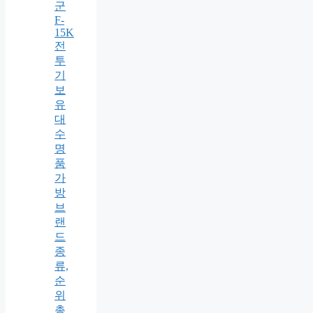
군
F-
15K
전
투
기
보
유
대
수
명
품
가
방
브
랜
드
종
류,
순
위
총