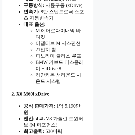
구동방식:
사륜구동 (xDrive)
변속기:
8단 스텝트로닉 스포
츠 자동변속기
대표 옵션:
M 에어로다이내믹 바
디킷
어댑티브 M 서스펜션
21인치 휠
파노라마 글라스 루프
BMW 커브드 디스플레
이 + iDrive 8
하만카돈 서라운드 사
운드 시스템
2. X6 M60i xDrive
공식 판매가격:
1억 5,190만
원
엔진:
4.4L V8 가솔린 트윈터
보 (M 퍼포먼스)
최고출력:
530마력