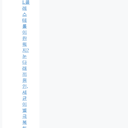
L콜
레
스
테
롤
이
란
뭐
지?
눈
다
래
끼
원
인,
세
균
이
별
극
복