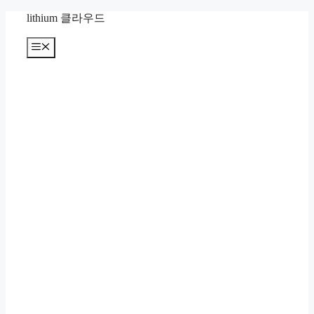
컨
lithium 클라우드
텐
츠
메
뉴
로
건
너
뛰
기