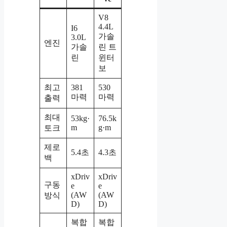
V8
4.4L
I6
가솔
3.0L
엔진
가솔
린 트
린
윈터
보
최고
381
530
마력
마력
출력
최대
53kg·
76.5k
m
g·m
토크
제로
5.4초
4.3초
백
xDriv
xDriv
구동
e
e
(AW
(AW
방식
D)
D)
복합
복합