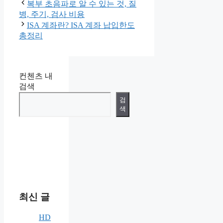
테
복부 초음파로 알 수 있는 것, 질
고
병, 주기, 검사 비용
리
ISA 계좌란? ISA 계좌 납입한도
총정리
컨첸츠 내
검색
검
색
최신 글
HD