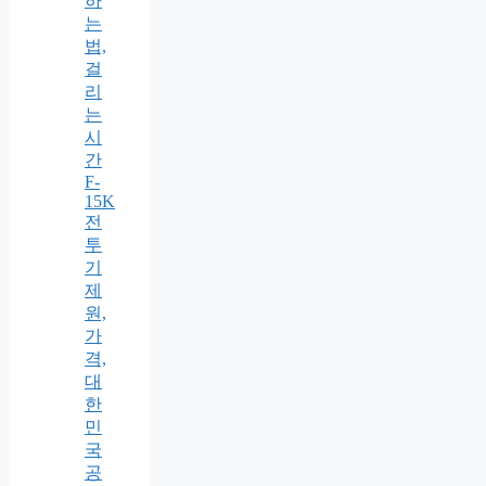
하
는
법,
걸
리
는
시
간
F-
15K
전
투
기
제
원,
가
격,
대
한
민
국
공