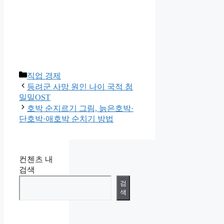
카
직업 경제
테
등려군 사망 원인 나이 국적 첨
고
밀밀OST
리
호박 순지르기 그림, 늙은호박·
단호박·애호박 순치기 방법
컨첸츠 내
검색
검
색