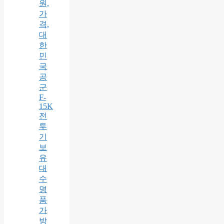
원,
가
격,
대
한
민
국
공
군
F-
15K
전
투
기
보
유
대
수
명
품
가
방