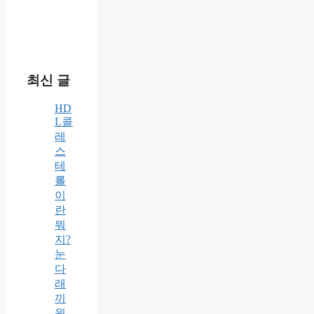
최신 글
HD
L콜
레
스
테
롤
이
란
뭐
지?
눈
다
래
끼
원