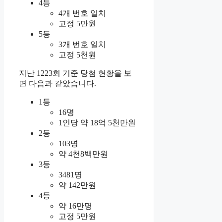
4등
4개 번호 일치
고정 5만원
5등
3개 번호 일치
고정 5천원
지난 1223회 기준 당첨 현황을 보
면 다음과 같았습니다.
1등
16명
1인당 약 18억 5천만원
2등
103명
약 4천8백만원
3등
3481명
약 142만원
4등
약 16만명
고정 5만원