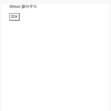
컨
lithium 클라우드
텐
츠
메
뉴
로
건
너
뛰
기