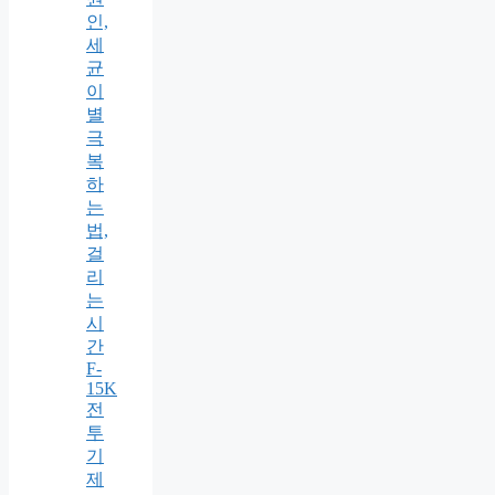
인,
세
균
이
별
극
복
하
는
법,
걸
리
는
시
간
F-
15K
전
투
기
제