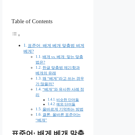
Table of Contents
표준어: 배게 베개 맞춤법 벼게
베게?
배개 vs. 베개: 맞는 맞춤
법은?
한글 맞춤법 제21항과
베개의 유래
왜 “베게”라고 쓰는 경우
가 많을까?
“베개”와 유사한 사례 정
리
비슷한 단어들
예외 단어들
올바르게 기억하는 방법
결론: 올바른 표준어는
“베개”
표준어: 배게 베개 맞춤