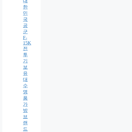
대
한
민
국
공
군
F-
15K
전
투
기
보
유
대
수
명
품
가
방
브
랜
드