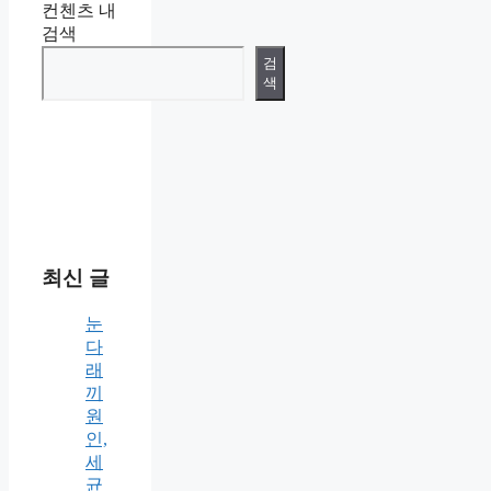
컨첸츠 내
검색
검
색
최신 글
눈
다
래
끼
원
인,
세
균