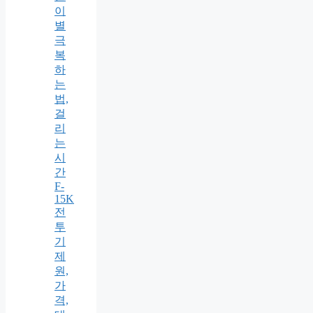
이
별
극
복
하
는
법,
걸
리
는
시
간
F-
15K
전
투
기
제
원,
가
격,