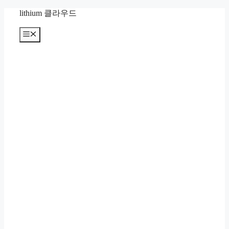
컨
lithium 클라우드
텐
츠
메
뉴
로
건
너
뛰
기