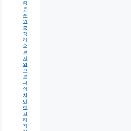
종
류,
순
위
총
정
리
으
로
서
와
으
로
써
의
차
이,
헷
갈
리
지