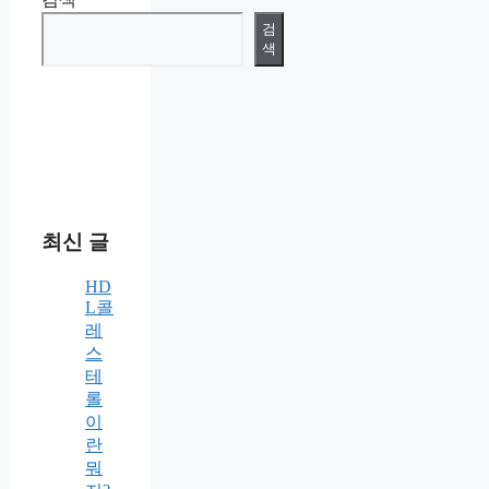
검
색
최신 글
HD
L콜
레
스
테
롤
이
란
뭐