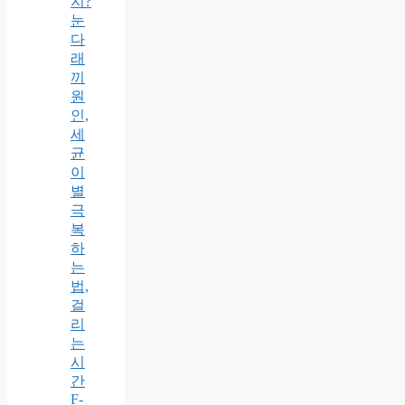
지?
눈
다
래
끼
원
인,
세
균
이
별
극
복
하
는
법,
걸
리
는
시
간
F-