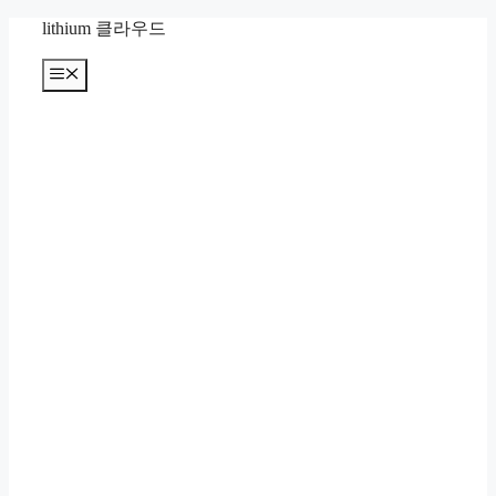
컨
lithium 클라우드
텐
츠
메
뉴
로
건
너
뛰
기