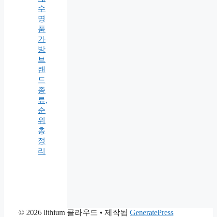
수
명
품
가
방
브
랜
드
종
류,
순
위
총
정
리
© 2026 lithium 클라우드
• 제작됨
GeneratePress