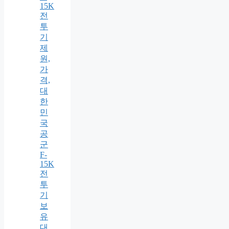
15K
전
투
기
제
원,
가
격,
대
한
민
국
공
군
F-
15K
전
투
기
보
유
대