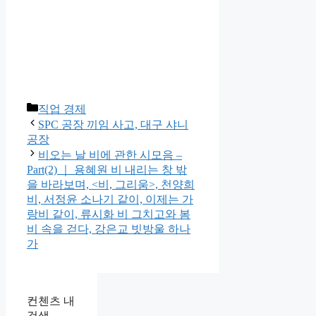
카
직업 경제
테
SPC 공장 끼임 사고, 대구 샤니
고
공장
리
비오는 날 비에 관한 시모음 –
Part(2) ｜ 용혜원 비 내리는 창 밖
을 바라보며, <비, 그리움>, 천양희
비, 서정윤 소나기 같이, 이제는 가
랑비 같이, 류시화 비 그치고와 봄
비 속을 걷다, 강은교 빗방울 하나
가
컨첸츠 내
검색