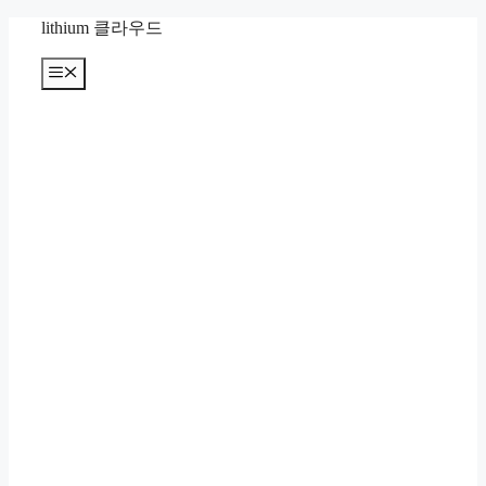
컨
lithium 클라우드
텐
츠
메
뉴
로
건
너
뛰
기