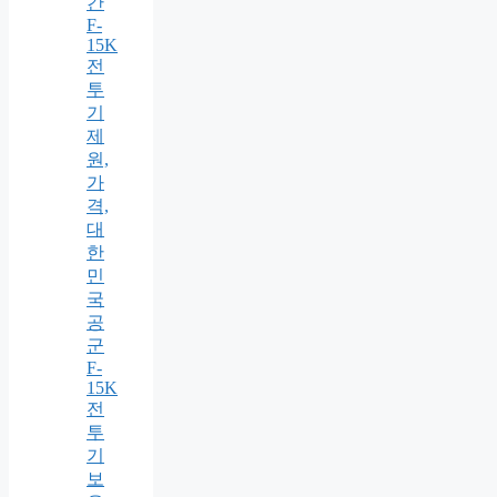
간
F-
15K
전
투
기
제
원,
가
격,
대
한
민
국
공
군
F-
15K
전
투
기
보