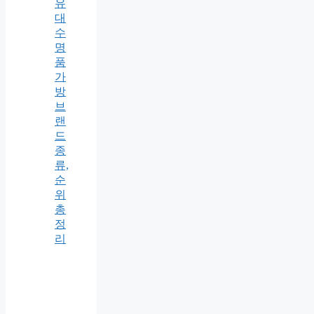
유
대
수
명
품
가
방
브
랜
드
종
류,
순
위
총
정
리