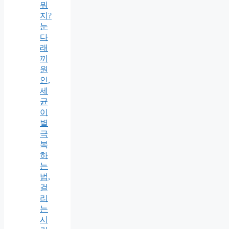
뭐
지?
눈
다
래
끼
원
인,
세
균
이
별
극
복
하
는
법,
걸
리
는
시