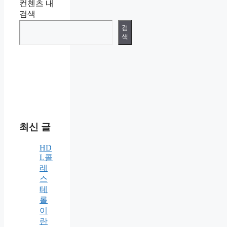
컨첸츠 내
검색
검
색
최신 글
HD
L콜
레
스
테
롤
이
란