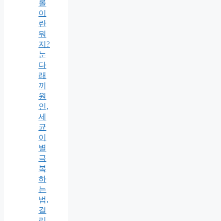
롤
이
란
뭐
지?
눈
다
래
끼
원
인,
세
균
이
별
극
복
하
는
법,
걸
리