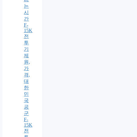
는
시
간
F-
15K
전
투
기
제
원,
가
격,
대
한
민
국
공
군
F-
15K
전