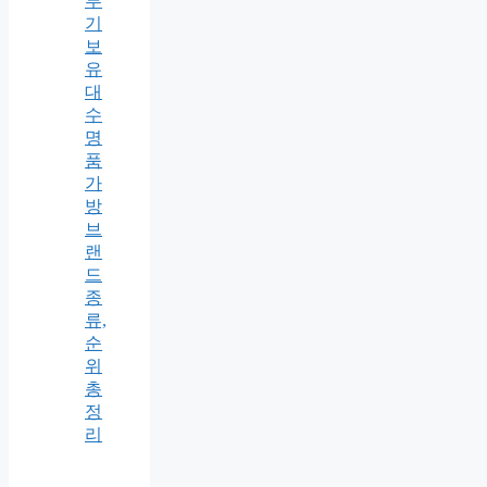
투
기
보
유
대
수
명
품
가
방
브
랜
드
종
류,
순
위
총
정
리