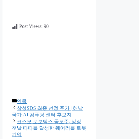
Post Views:
90
카
인물
테
삼성SDS 최종 선정 주가 | 해남
고
국가 AI 컴퓨팅 센터 후보지
리
코스모 로보틱스 공모주, 상장
첫날 따따블 달성한 웨어러블 로봇
기업