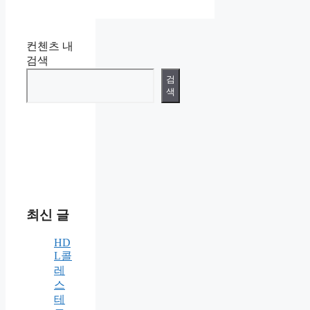
컨첸츠 내
검색
검
색
최신 글
HD
L콜
레
스
테