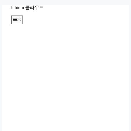
컨
lithium 클라우드
텐
츠
메
뉴
로
건
너
뛰
기