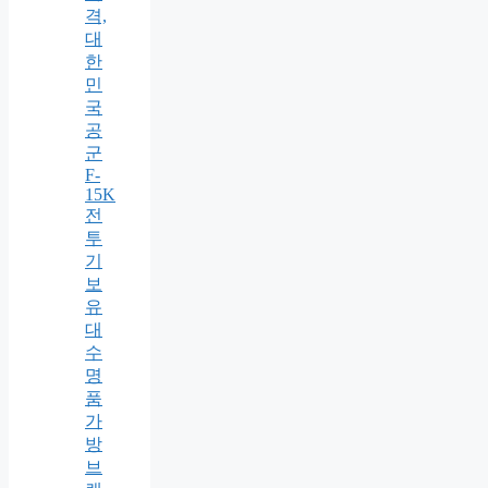
격,
대
한
민
국
공
군
F-
15K
전
투
기
보
유
대
수
명
품
가
방
브