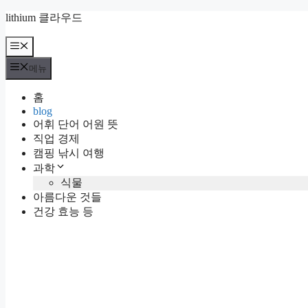
컨
lithium 클라우드
텐
츠
메
뉴
로
메뉴
건
너
홈
뛰
blog
기
어휘 단어 어원 뜻
직업 경제
캠핑 낚시 여행
과학
식물
아름다운 것들
건강 효능 등