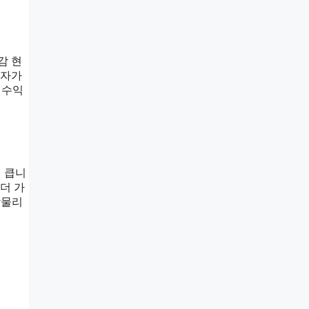
감 현
문자가
 수익
 큽니
더 가
맞물리