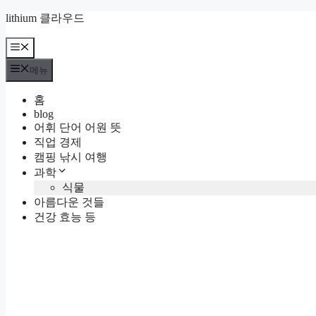
컨
lithium 클라우드
텐
츠
메
뉴
로
메뉴
건
너
홈
뛰
blog
기
어휘 단어 어원 뜻
직업 경제
캠핑 낚시 여행
과학
식물
아름다운 것들
건강 효능 등