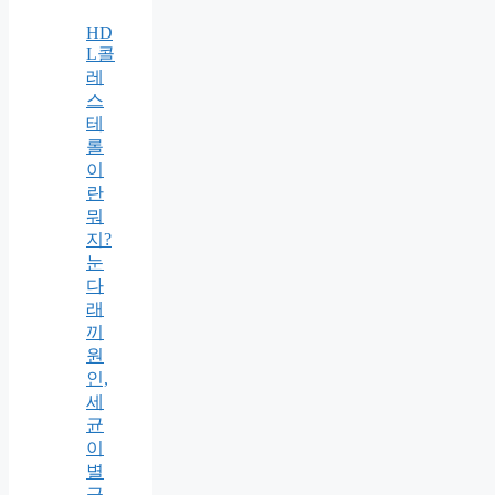
HD
L콜
레
스
테
롤
이
란
뭐
지?
눈
다
래
끼
원
인,
세
균
이
별
극