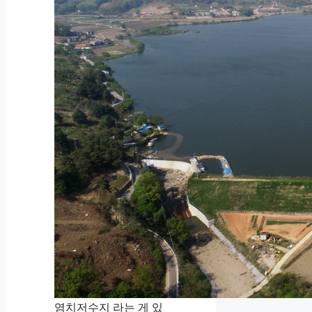
염치저수지 라는 게 있