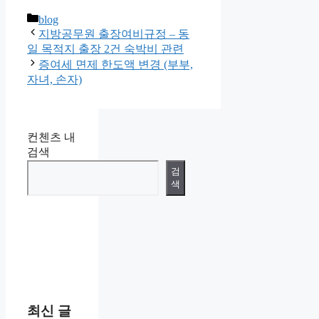
카
blog
테
지방공무원 출장여비규정 – 동
고
일 목적지 출장 2건 숙박비 관련
리
증여세 면제 한도액 변경 (부부,
자녀, 손자)
컨첸츠 내
검색
검
색
최신 글