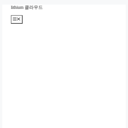
컨
lithium 클라우드
텐
츠
메
뉴
로
건
너
뛰
기