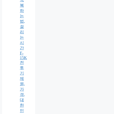
복
하
는
법,
걸
리
는
시
간
F-
15K
전
투
기
제
원,
가
격,
대
한
민