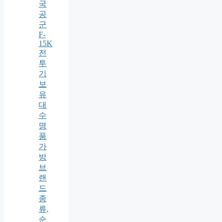
국
공
군
F-
15K
전
투
기
보
유
대
수
명
품
가
방
브
랜
드
종
류,
순