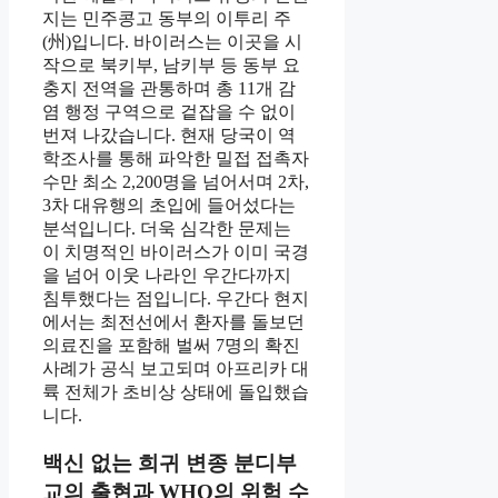
지는 민주콩고 동부의 이투리 주
(州)입니다. 바이러스는 이곳을 시
작으로 북키부, 남키부 등 동부 요
충지 전역을 관통하며 총 11개 감
염 행정 구역으로 겉잡을 수 없이
번져 나갔습니다. 현재 당국이 역
학조사를 통해 파악한 밀접 접촉자
수만 최소 2,200명을 넘어서며 2차,
3차 대유행의 초입에 들어섰다는
분석입니다. 더욱 심각한 문제는
이 치명적인 바이러스가 이미 국경
을 넘어 이웃 나라인 우간다까지
침투했다는 점입니다. 우간다 현지
에서는 최전선에서 환자를 돌보던
의료진을 포함해 벌써 7명의 확진
사례가 공식 보고되며 아프리카 대
륙 전체가 초비상 상태에 돌입했습
니다.
백신 없는 희귀 변종 분디부
교의 출현과 WHO의 위험 수