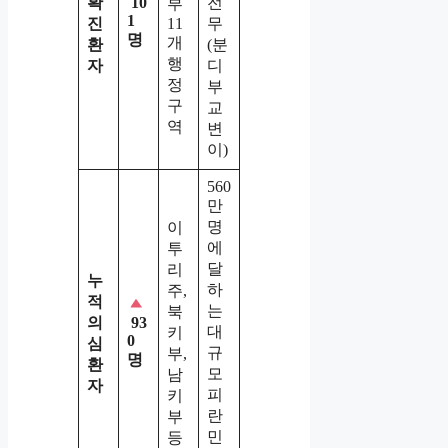
확
전
10
부
1
진
11
무
명
개
환
(분
행
자
디
정
부
구
교
역
변
이)
560
만
명
이
에
투
달
리
누
하
주,
적
는
북
의
93
대
키
0
심
규
부,
명
환
모
남
자
피
키
란
부
민
등