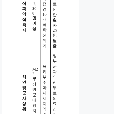
식
접
로
2,
20
파
경
인
0
악
10
한
명
개
접
환
이
국
촉
자
상
확
자
25
산
명
위
탈
기
출
정
부
북
군
M2
키
과
3
치
부
의
무
안
주
전
장
및
마
투
반
군
시
로
군
사
시
의
내
상
지
료
전
황
역
진
지