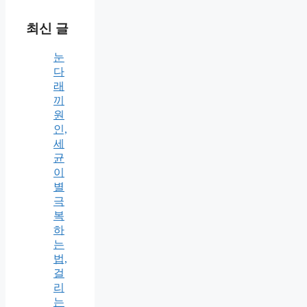
최신 글
눈
다
래
끼
원
인,
세
균
이
별
극
복
하
는
법,
걸
리
는