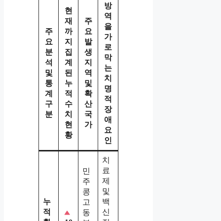
방
현
역
재
주
을
주
까
요
가
요
지
발
로
분
집
생
막
석
계
지
는
및
된
역
치
통
누
및
명
계
적
확
적
구
수
산
장
분
치
국
애
현
가
요
황
인
치
료
민
제
주
및
콩
누
백
고
적
신
동