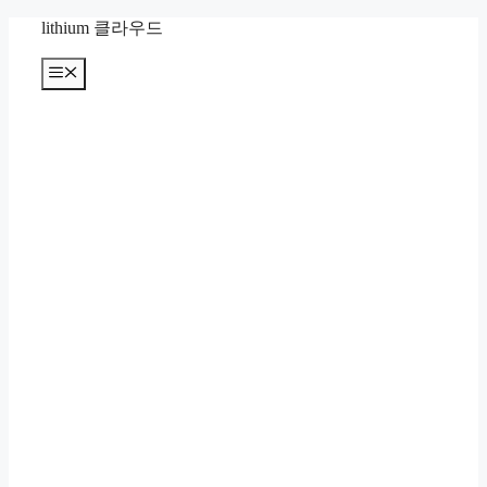
컨
lithium 클라우드
텐
츠
메
뉴
로
건
너
뛰
기