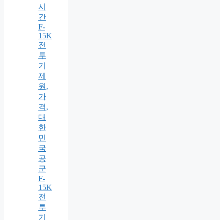
시
간
F-
15K
전
투
기
제
원,
가
격,
대
한
민
국
공
군
F-
15K
전
투
기