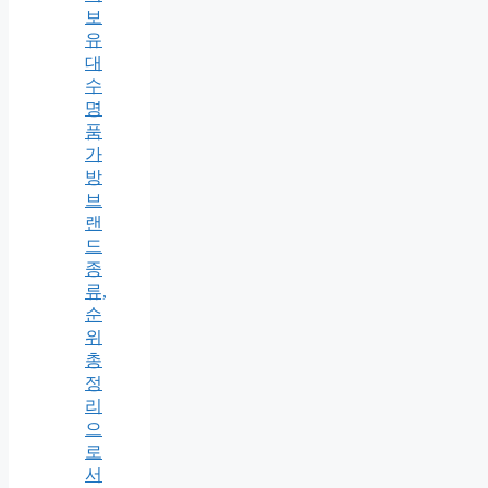
보
유
대
수
명
품
가
방
브
랜
드
종
류,
순
위
총
정
리
으
로
서