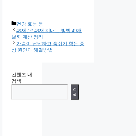
카
건강 효능 등
테
49재란? 49재 지내는 방법 49재
고
날짜 계산 정리
리
가슴이 답답하고 숨쉬기 힘든 증
상 원인과 해결방법
컨첸츠 내
검색
검
색