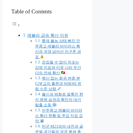
Table of Contents
에볼라 급속 확산 이유
통제 불능 상태 빠진 민
주콩고 에볼라 바이러스 확
산과 국경 넘어선 지구촌 공
포
걷잡을 수 없이 치솟는
감염 지표와 이웃 나라 우간
다의 연쇄 확산
백신 없는 희귀 변종 분
디부교의 출현과 WHO의 위
험 수준 상향
불신과 방화로 얼룩진 현
지 병원 습격과 확진자 대거
탈출 소동
민주콩고 에볼라 바이러
스 확산 현황 및 주요 지표 요
약
반군 M23과의 내전과 글
로벌 국가들의 국경 봉쇄 총