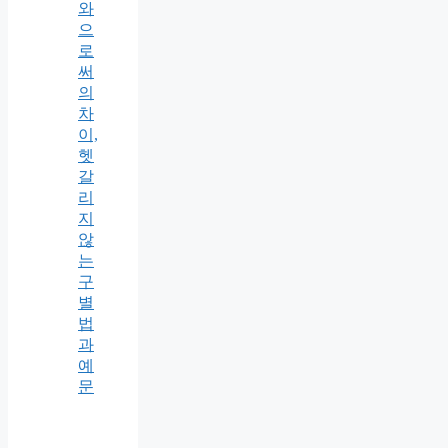
와
으
로
써
의
차
이,
헷
갈
리
지
않
는
구
별
법
과
예
문