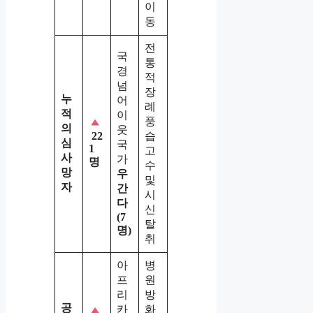
이
동
전
국
통
경
적
넘
장
누
어
례
적
이
풍
의
웃
습
22
심
국
1
고
사
가
명
수
망
우
및
자
간
시
다
신
(7
탈
명)
취
아
병
프
원
리
방
공
카
화