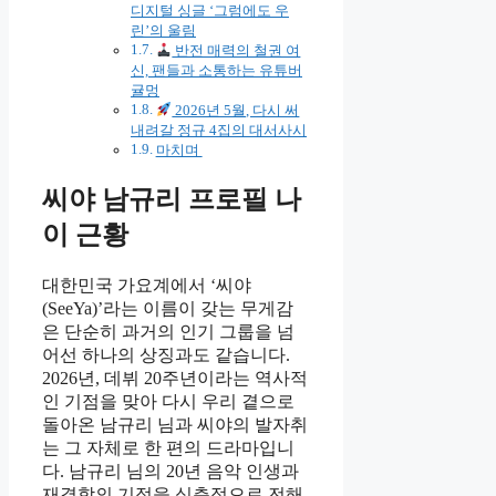
디지털 싱글 ‘그럼에도 우
린’의 울림
반전 매력의 철권 여
신, 팬들과 소통하는 유튜버
귤멍
2026년 5월, 다시 써
내려갈 정규 4집의 대서사시
마치며
씨야 남규리 프로필 나
이 근황
대한민국 가요계에서 ‘씨야
(SeeYa)’라는 이름이 갖는 무게감
은 단순히 과거의 인기 그룹을 넘
어선 하나의 상징과도 같습니다.
2026년, 데뷔 20주년이라는 역사적
인 기점을 맞아 다시 우리 곁으로
돌아온 남규리 님과 씨야의 발자취
는 그 자체로 한 편의 드라마입니
다. 남규리 님의 20년 음악 인생과
재결합의 기적을 심층적으로 전해