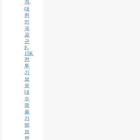
격,
대
한
민
국
공
군
F-
15K
전
투
기
보
유
대
수
명
품
가
방
브
랜