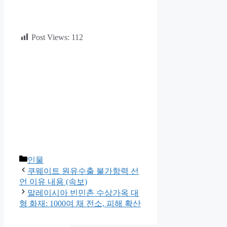
Post Views:
112
카
인물
테
쿠웨이트 원유수출 불가항력 선
고
언 이유 내용 (속보)
리
말레이시아 빈민촌 수상가옥 대
형 화재: 1000여 채 전소, 피해 확산