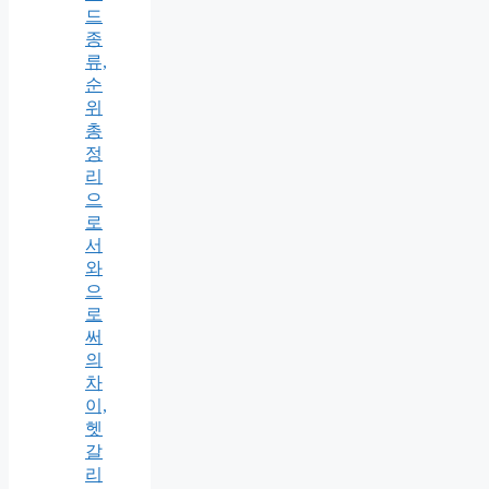
드
종
류,
순
위
총
정
리
으
로
서
와
으
로
써
의
차
이,
헷
갈
리