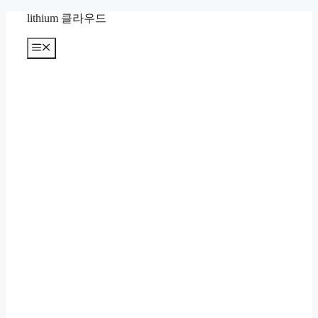
컨
lithium 클라우드
텐
츠
메
뉴
로
건
너
뛰
기