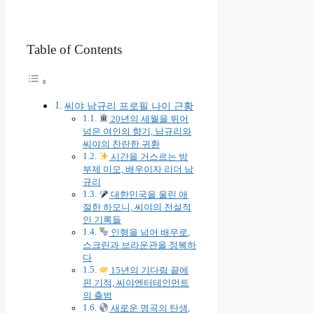
Table of Contents
씨야 남규리 프로필 나이 근황
20년의 세월을 뛰어
넘은 여인의 향기, 남규리와
씨야의 찬란한 귀환
시간을 거스르는 방
부제 미모, 배우이자 리더 남
규리
대한민국을 울린 애
절한 하모니, 씨야의 전설적
인 기록들
인형을 넘어 배우로,
스크린과 브라운관을 정복하
다
15년의 기다림 끝에
핀 기적, 씨야엔터테인먼트
의 출범
새로운 명곡의 탄생,