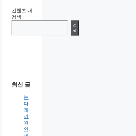
컨첸츠 내
검색
검
색
최신 글
눈
다
래
끼
원
인,
세