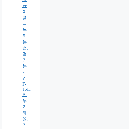
균
이
별
극
복
하
는
법,
걸
리
는
시
간
F-
15K
전
투
기
제
원,
가