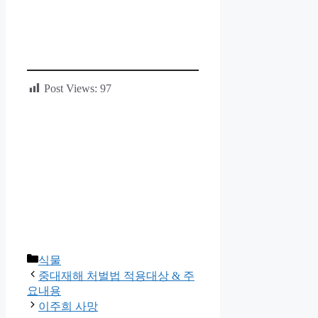
Post Views:
97
카
식물
테
중대재해 처벌법 적용대상 & 주
고
요내용
리
이주희 사망