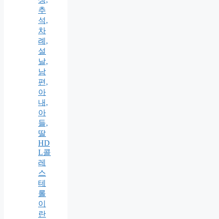
추
석,
차
례,
설
날,
남
편,
아
내,
아
들,
딸
HD
L콜
레
스
테
롤
이
란