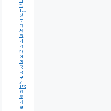
간
F-
15K
전
투
기
제
원,
가
격,
대
한
민
국
공
군
F-
15K
전
투
기
보