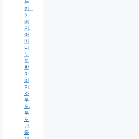
는
법 –
아
버
지,
어
머
니,
부
모,
할
아
버
지,
조
부
모,
부
모
님,
동
생,