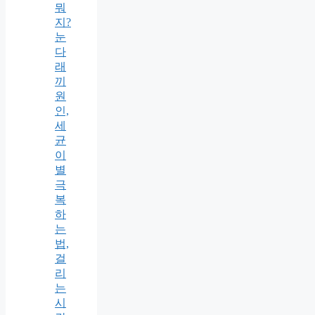
뭐
지?
눈
다
래
끼
원
인,
세
균
이
별
극
복
하
는
법,
걸
리
는
시