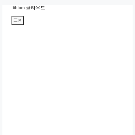
컨
lithium 클라우드
텐
츠
메
뉴
로
건
너
뛰
기