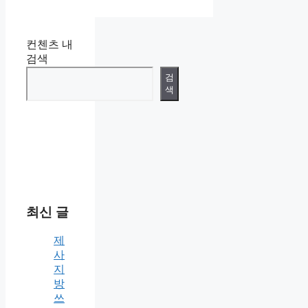
컨첸츠 내
검색
검
색
최신 글
제
사
지
방
쓰