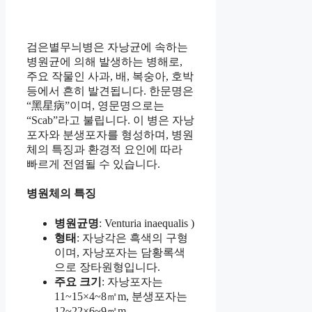
검은별무늬병은 자낭균에 속하는
병원균에 의해 발생하는 병해로,
주요 작물인 사과, 배, 복숭아, 호박
등에서 흔히 발견됩니다. 한문명은
“黑星病”이며, 영문명으로는
“Scab”라고 불립니다. 이 병은 자낭
포자와 분생포자를 형성하며, 병원
체의 특징과 환경적 요인에 따라
빠르게 전염될 수 있습니다.
병원체의 특징
병원균명
: Venturia inaequalis )
형태
: 자낭각은 흑색의 구형
이며, 자낭포자는 담황록색
으로 장타원형입니다.
주요 크기
: 자낭포자는
11~15×4~8㎡m, 분생포자는
12~22×6~9㎡m