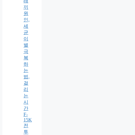
래
끼
원
인,
세
균
이
별
극
복
하
는
법,
걸
리
는
시
간
F-
15K
전
투