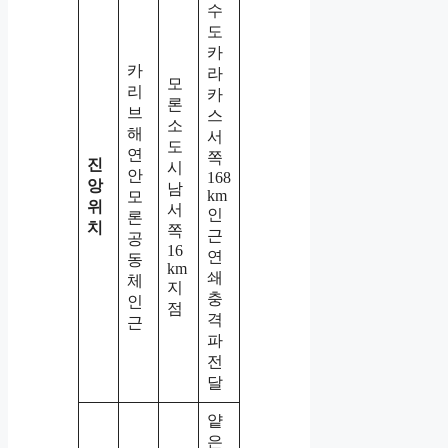
수
도
카
카
라
모
리
카
론
브
스
소
해
서
도
연
쪽
진
시
안
168
앙
남
km
모
위
서
인
론
치
쪽
근
공
16
연
동
km
쇄
체
지
충
인
점
격
근
파
전
달
얕
은