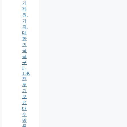
기
제
원,
가
격,
대
한
민
국
공
군
F-
15K
전
투
기
보
유
대
수
명
품