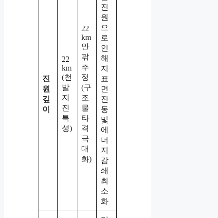
진
원
으
22
km
로
안
인
팎
해
22
추
km
지
(천
정
진
표
발
(구
원
면
지
조
깊
진
진
물
이
동
특
타
및
성)
격
에
극
너
대
지
화)
감
쇄
최
소
화