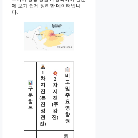
에 보기 쉽게 정리한 데이터입니
다.
1
비
차
2
고
지
차
구
및
진
지
분
주
(본
진
항
요
진
(주
목
영
성
강
향
전
진)
권
진)
퇴