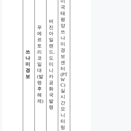
미
국
태
평
버
양
푸
진
쓰
에
아
나
르
일
미
토
랜
경
쓰
리
드,
보
나
코
도
센
미
일
미
터
경
대
니
(PT
보
(발
카
W
령
공
C)
후
화
실
해
국
시
제)
발
간
령
모
니
터
링