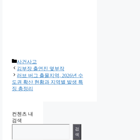
카
사건사고
테
김부장 출연진 몇부작
고
러브 버그 출몰지역, 2026년 수
리
도권 확산 현황과 지역별 발생 특
징 총정리
컨첸츠 내
검색
검
색