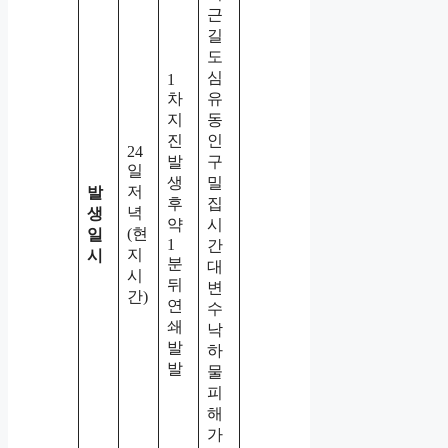
근
길
도
심
1
차
유
지
동
진
인
24
발
구
일
생
밀
저
발
후
집
녁
생
약
시
(현
일
1
간
지
시
분
대
시
뒤
변
간)
연
수
쇄
낙
발
하
발
물
피
해
가