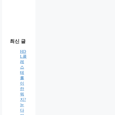
최신 글
HD
L콜
레
스
테
롤
이
란
뭐
지?
눈
다