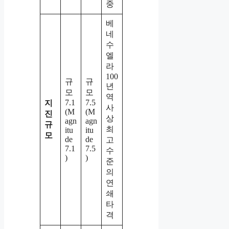
중
베
네
수
엘
라
100
규
규
년
모
모
역
7.1
7.5
지
사
(M
(M
진
상
agn
agn
규
최
itu
itu
모
de
de
고
7.1
7.5
수
)
)
준
의
연
쇄
타
격