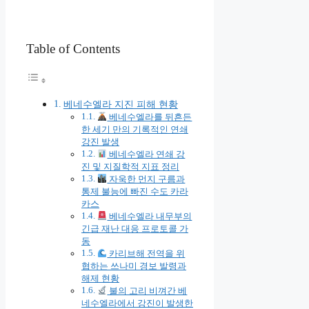
Table of Contents
베네수엘라 지진 피해 현황
베네수엘라를 뒤흔든
한 세기 만의 기록적인 연쇄
강진 발생
베네수엘라 연쇄 강
진 및 지질학적 지표 정리
자욱한 먼지 구름과
통제 불능에 빠진 수도 카라
카스
베네수엘라 내무부의
긴급 재난 대응 프로토콜 가
동
카리브해 전역을 위
협하는 쓰나미 경보 발령과
해제 현황
불의 고리 비껴간 베
네수엘라에서 강진이 발생한