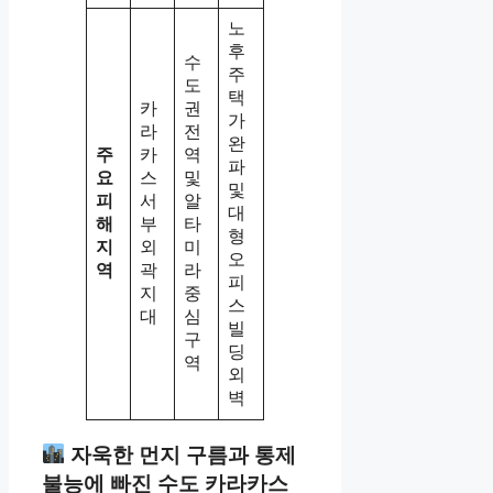
노
후
수
주
도
택
카
권
가
라
전
완
주
카
역
파
요
스
및
및
피
서
알
대
해
부
타
형
지
외
미
오
역
곽
라
피
지
중
스
대
심
빌
구
딩
역
외
벽
자욱한 먼지 구름과 통제
불능에 빠진 수도 카라카스