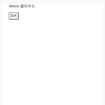
컨
lithium 클라우드
텐
츠
메
뉴
로
건
너
뛰
기