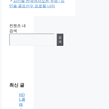
김민솔 한국여자오픈 우승 | 김
민솔 골프선수 프로필 나이
컨첸츠 내
검색
검
색
최신 글
HD
L콜
레