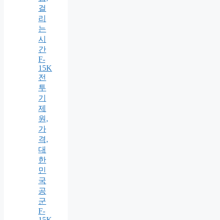
걸
리
는
시
간
F-
15K
전
투
기
제
원,
가
격,
대
한
민
국
공
군
F-
15K