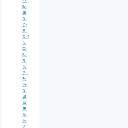
스
테
롤
이
란
뭐
지?
눈
다
래
끼
원
인,
세
균
이
별
극
복
하
는
법,