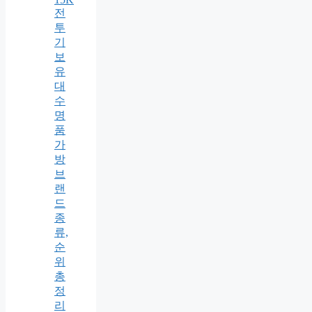
전
투
기
보
유
대
수
명
품
가
방
브
랜
드
종
류,
순
위
총
정
리