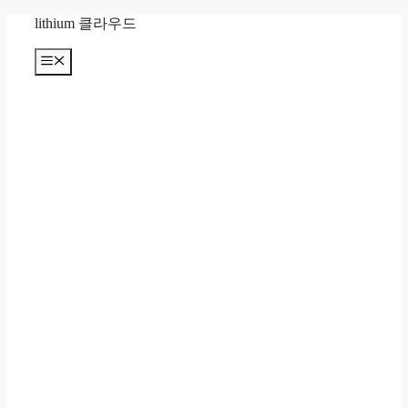
컨
lithium 클라우드
텐
츠
메
뉴
로
건
너
뛰
기