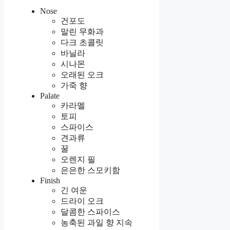
Nose
건포도
말린 무화과
다크 초콜릿
바닐라
시나몬
오래된 오크
가죽 향
Palate
카라멜
토피
스파이스
견과류
꿀
오렌지 필
은은한 스모키함
Finish
긴 여운
드라이 오크
달콤한 스파이스
농축된 과일 향 지속