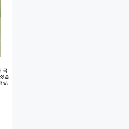
어 국
라섰습
대상,