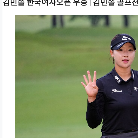
김민솔 한국여자오픈 우승 | 김민솔 골프