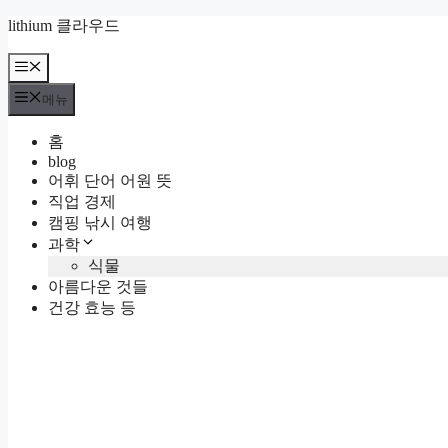
컨
lithium 클라우드
텐
츠
메
뉴
로
메뉴
건
너
홈
뛰
blog
기
어휘 단어 어원 뜻
직업 경제
캠핑 낚시 여행
과학
식물
아름다운 것들
건강 효능 등