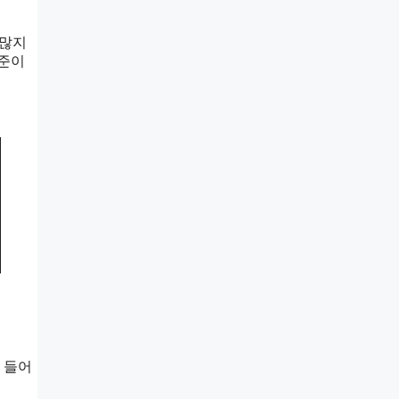
 많지
기준이
 들어