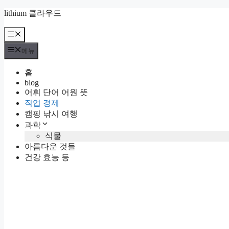
컨
lithium 클라우드
텐
츠
메
뉴
로
메뉴
건
너
홈
뛰
blog
기
어휘 단어 어원 뜻
직업 경제
캠핑 낚시 여행
과학
식물
아름다운 것들
건강 효능 등