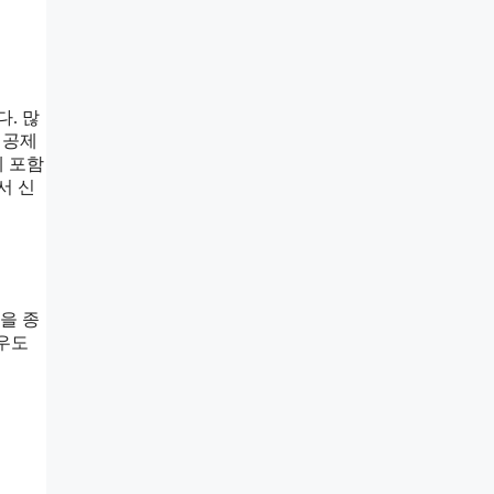
. 많
 공제
에 포함
서 신
을 종
경우도