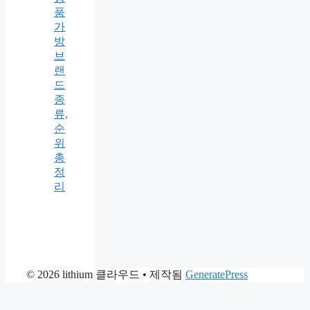
품
가
방
브
랜
드
종
류,
순
위
총
정
리
© 2026 lithium 클라우드
• 제작됨
GeneratePress