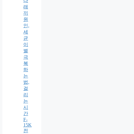
다
래
끼
원
인,
세
균
이
별
극
복
하
는
법,
걸
리
는
시
간
F-
15K
전