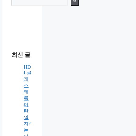
색
최신 글
HD
L콜
레
스
테
롤
이
란
뭐
지?
눈