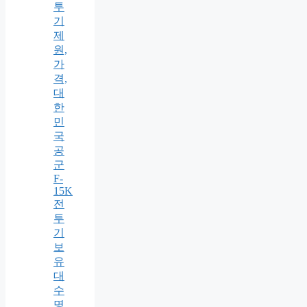
투
기
제
원,
가
격,
대
한
민
국
공
군
F-
15K
전
투
기
보
유
대
수
명