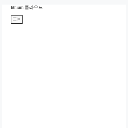
컨
lithium 클라우드
텐
츠
메
뉴
로
건
너
뛰
기