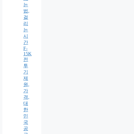
는
법,
걸
리
는
시
간
F-
15K
전
투
기
제
원,
가
격,
대
한
민
국
공