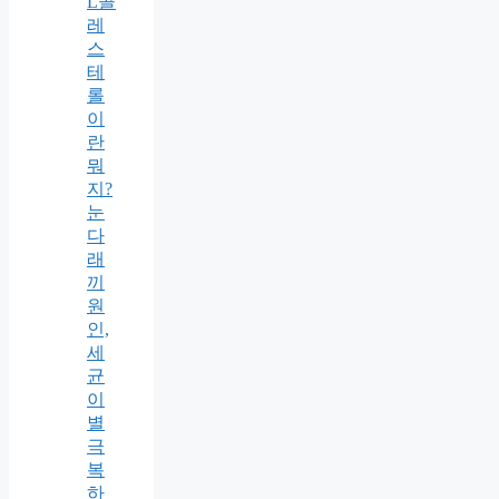
L콜
레
스
테
롤
이
란
뭐
지?
눈
다
래
끼
원
인,
세
균
이
별
극
복
하