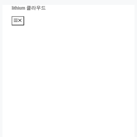
컨
lithium 클라우드
텐
츠
메
뉴
로
건
너
뛰
기