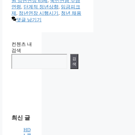
원 정년연장 65세
,
국민연금 수급
리
연령
,
단계적 정년상향
,
임금피크
제
,
정년연장 시행시기
,
청년 채용
댓글 남기기
컨첸츠 내
검색
검
색
최신 글
HD