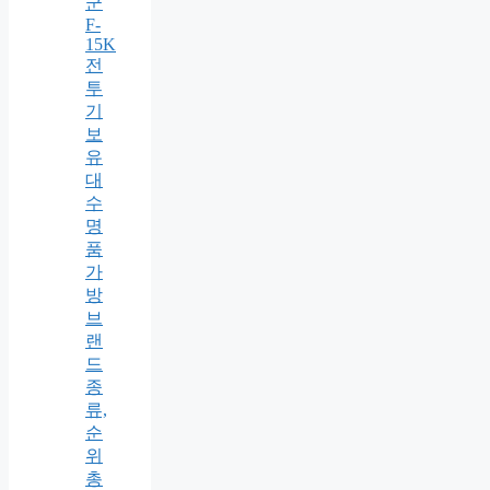
군
F-
15K
전
투
기
보
유
대
수
명
품
가
방
브
랜
드
종
류,
순
위
총