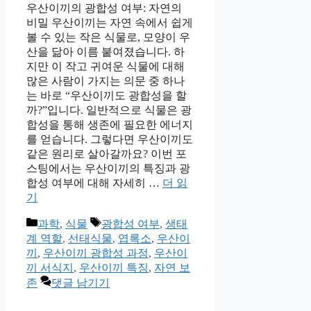
우산이끼의 광합성 여부: 자연의
비밀 우산이끼는 자연 속에서 쉽게
볼 수 있는 작은 식물로, 모양이 우
산을 닮아 이름 붙여졌습니다. 하
지만 이 작고 귀여운 식물에 대해
많은 사람이 가지는 의문 중 하나
는 바로 “우산이끼도 광합성을 할
까?”입니다. 일반적으로 식물은 광
합성을 통해 생존에 필요한 에너지
를 얻습니다. 그렇다면 우산이끼도
같은 원리로 살아갈까요? 이번 포
스팅에서는 우산이끼의 특징과 광
합성 여부에 대해 자세히 …
더 읽
기
카
태
과학
,
식물
광합성 여부
,
생태
테
그
계 역할
,
선태식물
,
엽록소
,
우산이
고
끼
,
우산이끼 광합성 과정
,
우산이
리
끼 서식지
,
우산이끼 특징
,
자연 보
존
댓글 남기기