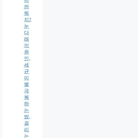
이
란
뭐
지?
눈
다
래
끼
원
인,
세
균
이
별
극
복
하
는
법,
걸
리
는