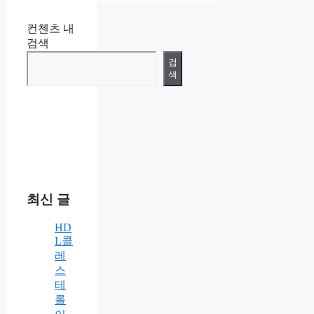
컨첸츠 내
검색
검
색
최신 글
HD
L콜
레
스
테
롤