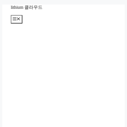
컨
lithium 클라우드
텐
츠
메
뉴
로
건
너
뛰
기