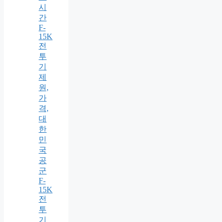
시
간
F-
15K
전
투
기
제
원,
가
격,
대
한
민
국
공
군
F-
15K
전
투
기