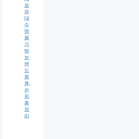
보
유
대
수
명
품
가
방
브
랜
드
종
류,
순
위
총
정
리