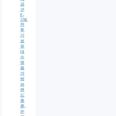
공
군
F-
15K
전
투
기
보
유
대
수
명
품
가
방
브
랜
드
종
류,
순