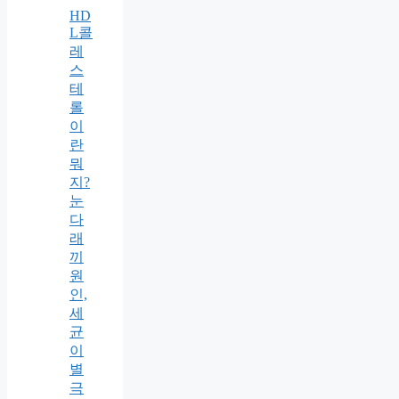
HD
L콜
레
스
테
롤
이
란
뭐
지?
눈
다
래
끼
원
인,
세
균
이
별
극