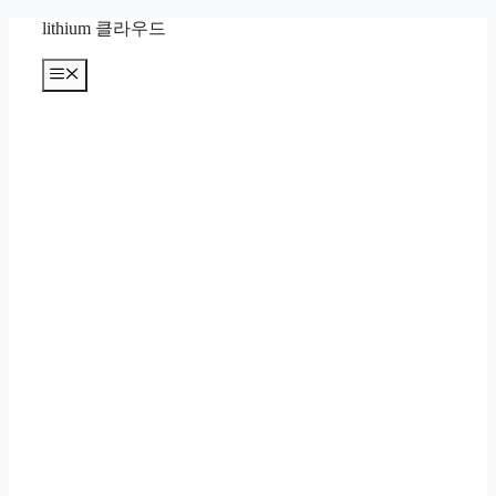
컨
lithium 클라우드
텐
츠
메
뉴
로
건
너
뛰
기