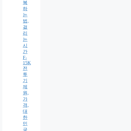
복
하
는
법,
걸
리
는
시
간
F-
15K
전
투
기
제
원,
가
격,
대
한
민
국