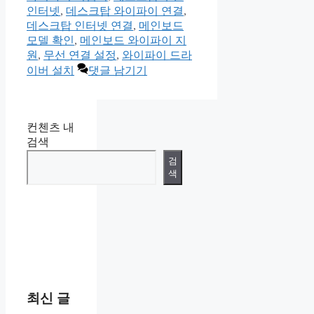
고
인터넷
,
데스크탑 와이파이 연결
,
리
데스크탑 인터넷 연결
,
메인보드
모델 확인
,
메인보드 와이파이 지
원
,
무선 연결 설정
,
와이파이 드라
이버 설치
댓글 남기기
컨첸츠 내
검색
검
색
최신 글