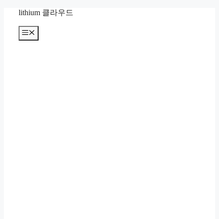
컨
lithium 클라우드
텐
츠
메
뉴
로
건
너
뛰
기