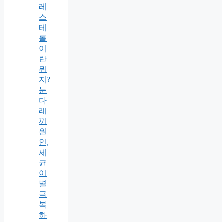
레
스
테
롤
이
란
뭐
지?
눈
다
래
끼
원
인,
세
균
이
별
극
복
하