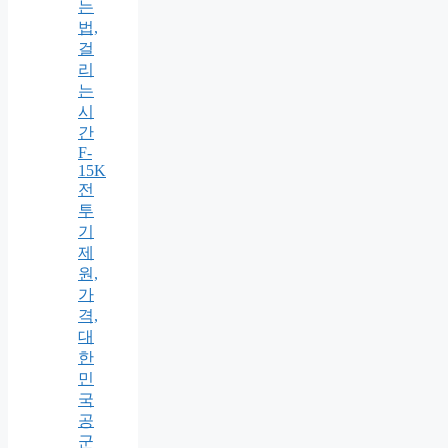
는
법,
걸
리
는
시
간
F-
15K
전
투
기
제
원,
가
격,
대
한
민
국
공
군