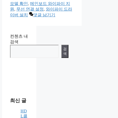
모델 확인
,
메인보드 와이파이 지
원
,
무선 연결 설정
,
와이파이 드라
이버 설치
댓글 남기기
컨첸츠 내
검색
검
색
최신 글
HD
L콜