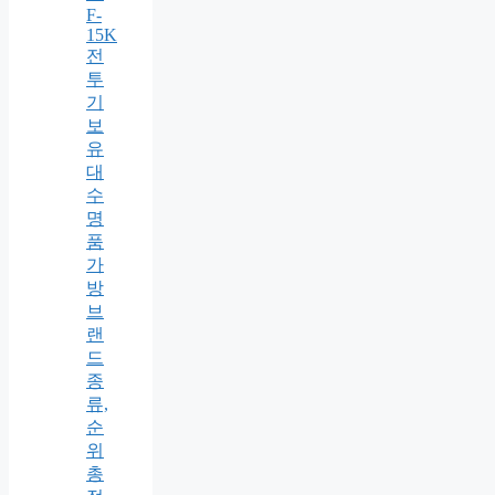
F-
15K
전
투
기
보
유
대
수
명
품
가
방
브
랜
드
종
류,
순
위
총