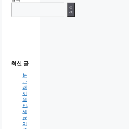
검
색
최신 글
눈
다
래
끼
원
인,
세
균
이