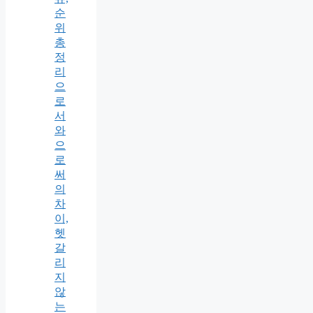
순
위
총
정
리
으
로
서
와
으
로
써
의
차
이,
헷
갈
리
지
않
는