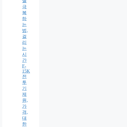
별
극
복
하
는
법,
걸
리
는
시
간
F-
15K
전
투
기
제
원,
가
격,
대
한