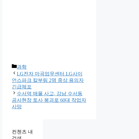
카
과학
테
LG전자 마곡업무센터 LG사이
고
언스파크 칼부림 2명 중상 용의자
리
긴급체포
수서역 매몰 사고, 강남 수서동
공사현장 토사 붕괴로 60대 작업자
사망
컨첸츠 내
검색