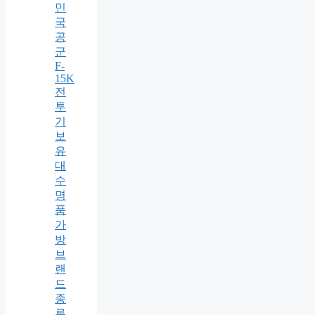
민
국
공
군
F-
15K
전
투
기
보
유
대
수
명
품
가
방
브
랜
드
종
류,