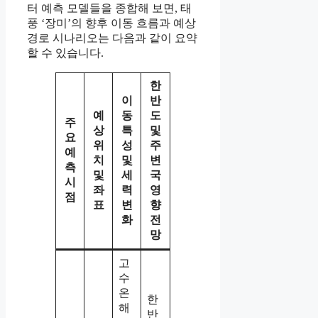
터 예측 모델들을 종합해 보면, 태
풍 ‘장미’의 향후 이동 흐름과 예상
경로 시나리오는 다음과 같이 요약
할 수 있습니다.
한
이
반
예
동
도
주
상
특
및
요
위
성
주
예
치
및
변
측
및
세
국
시
좌
력
영
점
표
변
향
화
전
망
고
수
온
한
해
반