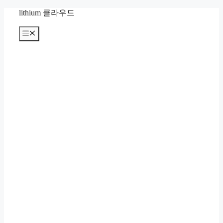
컨
lithium 클라우드
텐
츠
메
뉴
로
건
너
뛰
기