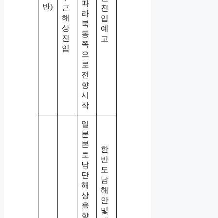
따
반)
근
진
라
해
입
북
상
예
동
진
고
쪽
입
으
로
전
향
시
작
일
본
본
한
토
반
남
도
단
남
해
해
상
안
을
및
향