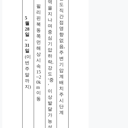
역
도
필
을
직
리
지
간
5
핀
나
접
월
북
며
영
28
동
중
일
향
쪽
심
~
없
먼
기
31
음,
해
압
일
주
상
하
(이
변
시
락,
번
기
속
강
주
압
15
도
말
계
~2
‘중
까
0k
배
’
지)
m
치
이
이
주
상
동
시
발
단
달
계
가
능
성