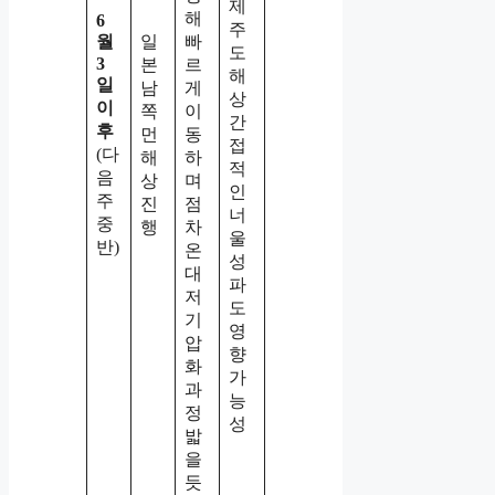
제
해
6
주
월
일
빠
도
3
본
르
해
일
남
게
상
이
쪽
이
간
후
먼
동
접
(다
해
하
적
음
상
며
인
주
진
점
너
중
행
차
울
반)
온
성
대
파
저
도
기
영
압
향
화
가
과
능
정
성
밟
을
듯