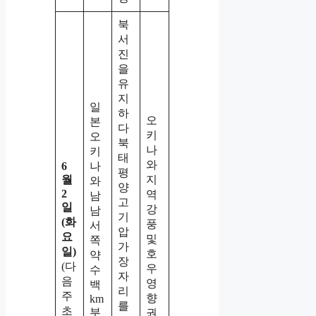
북
서
진
을
유
지
일
하
오
본
다
키
오
북
나
키
태
와
6
나
평
월
지
와
양
2
역
남
고
일
강
남
기
(화
풍
서
압
요
및
쪽
가
일)
호
약
장
(다
우
수
자
음
영
백
리
주
향
km
를
초
부
권