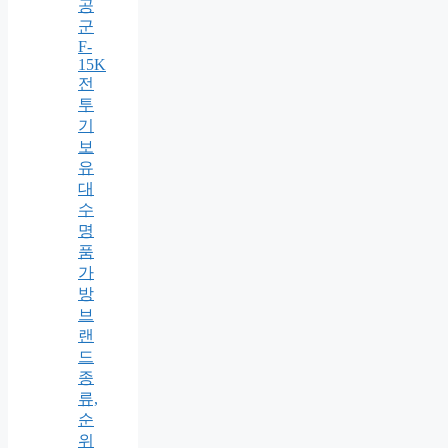
공
군
F-
15K
전
투
기
보
유
대
수
명
품
가
방
브
랜
드
종
류,
순
위