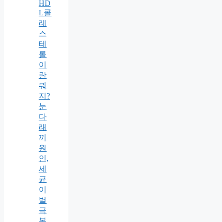
HD
L콜
레
스
테
롤
이
란
뭐
지?
눈
다
래
끼
원
인,
세
균
이
별
극
복