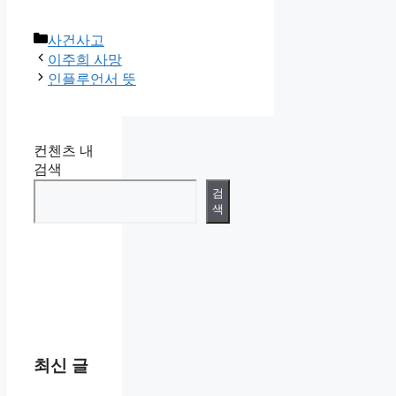
카
사건사고
테
이주희 사망
고
인플루언서 뜻
리
컨첸츠 내
검색
검
색
최신 글