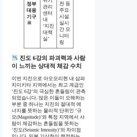
위기
전 등
정부
관리
주요
대응
센터
시설
기구
내
실시
‘지진
간 모
대책
니터
실’
링
진도 6강의 파괴력과 사람
이 느끼는 상대적 체감 수치
이번 지진으로 아오모리현 내 삼파
치미키타 지역에서는 최고 계급인
‘진도 6강’의 극심한 흔들림이 관측
되었습니다. 많은 이들이 오해하는
부분 중 하나는 지진의 절대적 에
너지를 뜻하는 물리적 단위인 ‘규
모(Magnitude)’와 특정 지역에서 사
람이 체감하는 흔들림을 뜻하는
‘진도(Seismic Intensity)’의 차이점
입니다. 일본 기상청이 책정하는