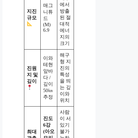
에서
매그
방출
지진
니튜
된 절
규모
드
대적
(M)
6.9
에너
지의
크기
해구
이와
형 지
테현
진의
진원
앞바
특성
지 및
다 /
을 띄
깊이
깊이
는 깊
50㎞
이와
추정
위치
사람
진도
이 서
6강
있기
(아오
불가
최대
모리
능하