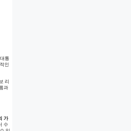
 대통
심적인
보 리
흐름과
 가
서 수
수 있