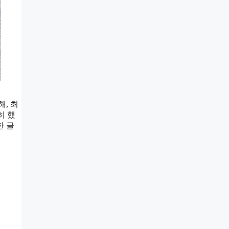
, 최
히 했
한 글