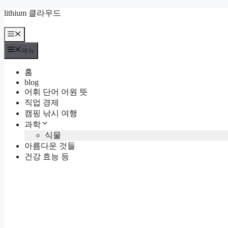
컨
lithium 클라우드
텐
츠
메
뉴
로
메뉴
건
너
홈
뛰
blog
기
어휘 단어 어원 뜻
직업 경제
캠핑 낚시 여행
과학
식물
아름다운 것들
건강 효능 등