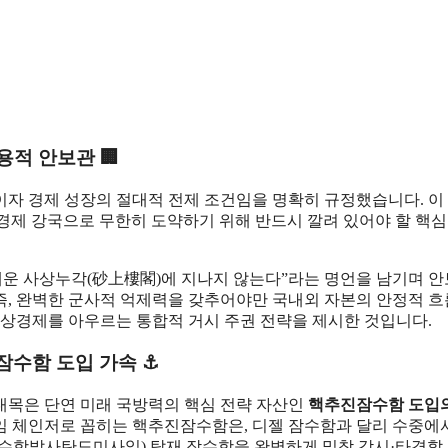
용적 안보관 🏢
이자 경제 성장의 절대적 전제 조건임을 명확히 규정했습니다. 이
경제 강국으로 무한히 도약하기 위해 반드시 깔려 있어야 할 핵
세운 사상누각(砂上樓閣)에 지나지 않는다”라는 명언을 남기며 안
즉, 완벽한 군사적 억제력을 갖추어야만 국내외 자본의 안정적 
비상경제를 아우르는 통합적 거시 주권 전략을 제시한 것입니다.
잠수함 도입 가속 ⚓
대목은 단연 미래 국방력의 핵심 전략 자산인
핵추진잠수함 도입의
임 체인저로 꼽히는 핵추진잠수함은, 디젤 잠수함과 달리 수중에
(잠수함발사탄도미사일) 탑재 잠수함을 완벽하게 밀착 감시·타격할 