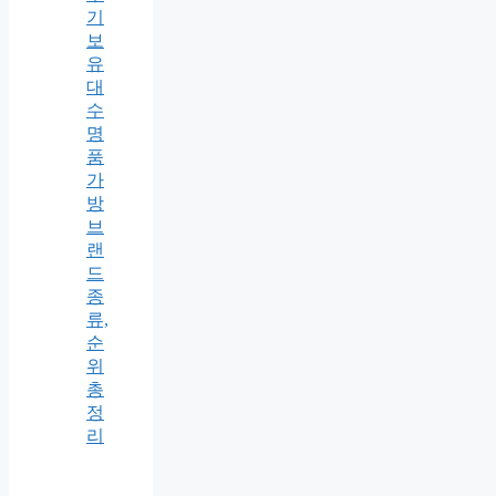
기
보
유
대
수
명
품
가
방
브
랜
드
종
류,
순
위
총
정
리