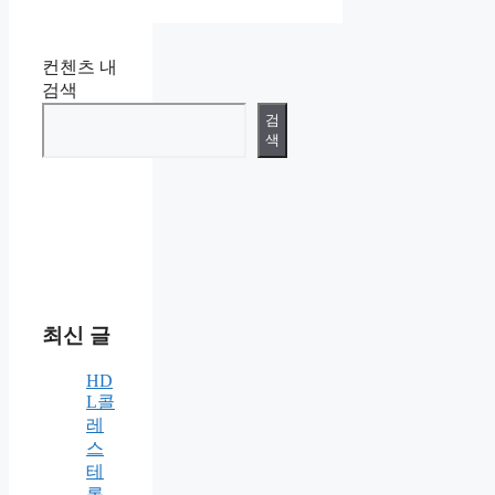
컨첸츠 내
검색
검
색
최신 글
HD
L콜
레
스
테
롤