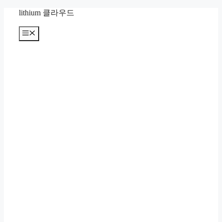
컨
lithium 클라우드
텐
츠
메
뉴
로
건
너
뛰
기