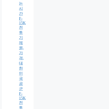
는
시
간
F-
15K
전
투
기
제
원,
가
격,
대
한
민
국
공
군
F-
15K
전
투