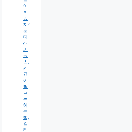
이
란
뭐
지?
눈
다
래
끼
원
인,
세
균
이
별
극
복
하
는
법,
걸
리