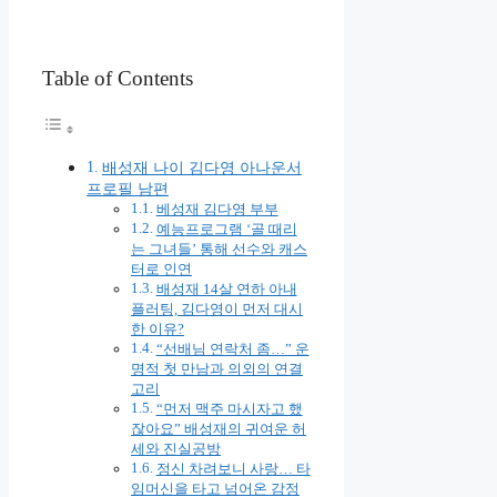
Table of Contents
배성재 나이 김다영 아나운서
프로필 남편
베성재 김다영 부부
예능프로그램 ‘골 때리
는 그녀들’ 통해 선수와 캐스
터로 인연
배성재 14살 연하 아내
플러팅, 김다영이 먼저 대시
한 이유?
“선배님 연락처 좀…” 운
명적 첫 만남과 의외의 연결
고리
“먼저 맥주 마시자고 했
잖아요” 배성재의 귀여운 허
세와 진실공방
정신 차려보니 사랑… 타
임머신을 타고 넘어온 감정