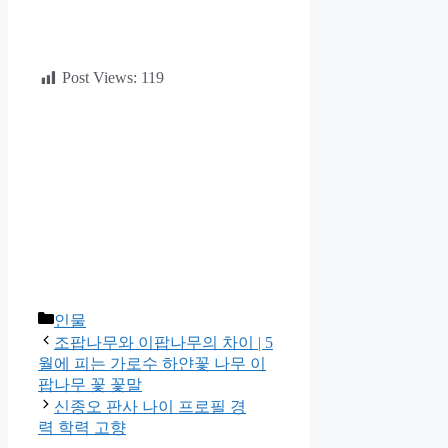
Post Views:
119
카
인물
테
조팝나무와 이팝나무의 차이 | 5
고
월에 피는 가로수 하얀꽃 나무 이
리
팝나무 꽃 꽃말
신종오 판사 나이 프로필 경
력 학력 고향