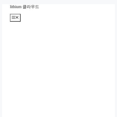
컨
lithium 클라우드
텐
츠
메
뉴
로
건
너
뛰
기